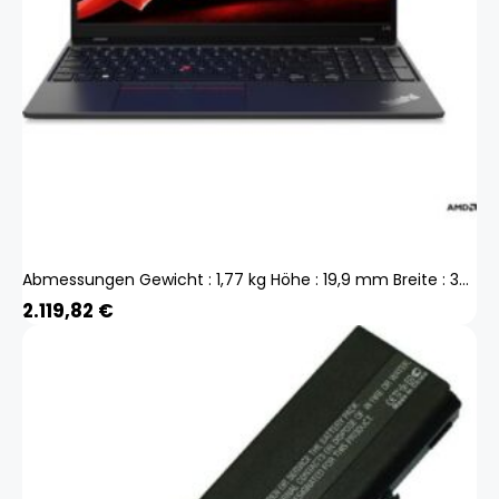
Abmessungen Gewicht : 1,77 kg Höhe : 19,9 mm Breite : 360,2 mm Tiefe : 237 mm Weitere Spezifikationen SIM-Kartentyp : eSIM Damit Sie an jedem Ort produktiver sein können Das Lenovo ThinkPad L15 Gen 4 Business-Notebook bietet Ihnen an jedem Ort eine beeind
2.119,82
€