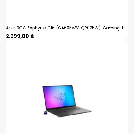
Asus ROG Zephyrus G16 (GA605WV-QR025W), Gaming-Notebook
2.399,00
€
Produkt zum Warenkorb hinzugefügt.
ZUR KASSE
0 Artikel -
0,00
€