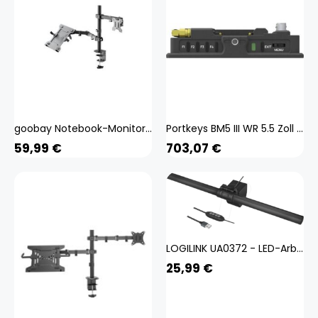
goobay Notebook-Monitor-Halterung 70815 schwarz für 1 Monitor und 1 Notebook, Tischbohrung, Tischklemme
Portkeys BM5 III WR 5.5 Zoll WCG On-Camera Monitor, Notebook Security, Schwarz
59,99
€
703,07
€
LOGILINK UA0372 - LED-Arbeitsleuchte für Monitore, Notebooks
25,99
€