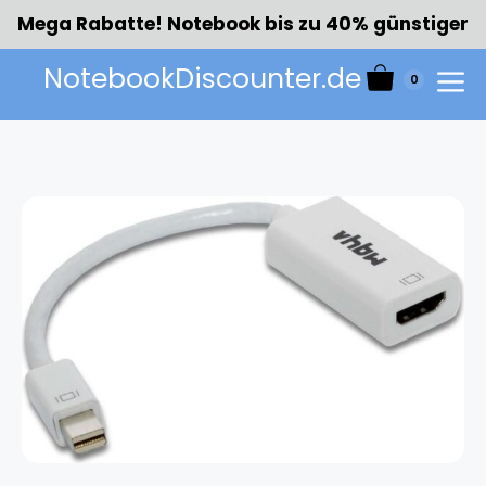
Zum
Mega Rabatte! Notebook bis zu 40% günstiger
Inhalt
springen
NotebookDiscounter.de
0
Menü