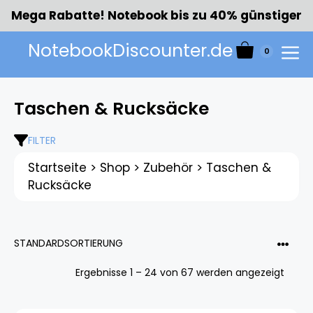
Zum
Mega Rabatte! Notebook bis zu 40% günstiger
Inhalt
springen
NotebookDiscounter.de
0
Menü
Taschen & Rucksäcke
FILTER
Startseite
>
Shop
>
Zubehör
>
Taschen &
Rucksäcke
Ergebnisse 1 – 24 von 67 werden angezeigt