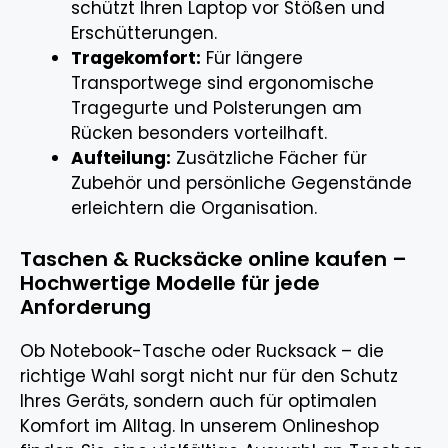
schützt Ihren Laptop vor Stößen und
Erschütterungen.
Tragekomfort:
Für längere
Transportwege sind ergonomische
Tragegurte und Polsterungen am
Rücken besonders vorteilhaft.
Aufteilung:
Zusätzliche Fächer für
Zubehör und persönliche Gegenstände
erleichtern die Organisation.
Taschen & Rucksäcke online kaufen –
Hochwertige Modelle für jede
Anforderung
Ob Notebook-Tasche oder Rucksack – die
Produkt zum
richtige Wahl sorgt nicht nur für den Schutz
Warenkorb
ZUR KASSE
hinzugefügt.
Ihres Geräts, sondern auch für optimalen
0 Artikel -
0,00
€
Komfort im Alltag. In unserem Onlineshop