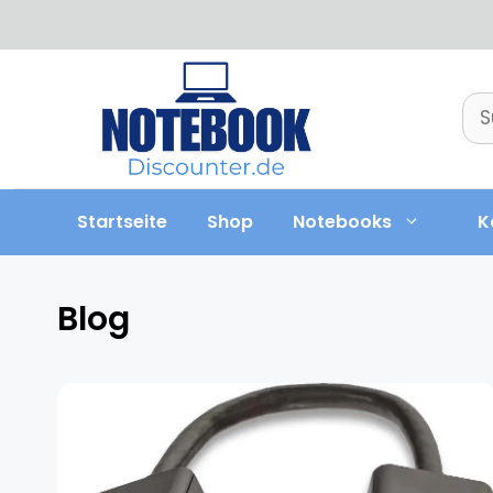
Zum
Inhalt
springen
Su
nac
Startseite
Shop
Notebooks
K
Blog