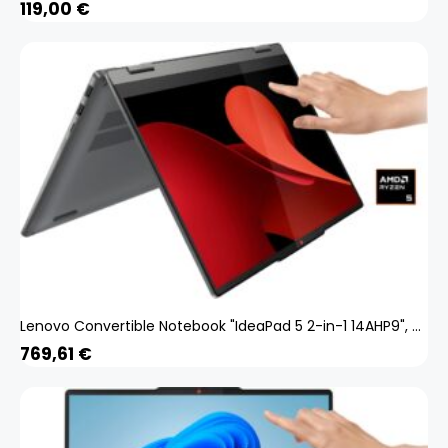
119,00
€
Lenovo Convertible Notebook "IdeaPad 5 2-in-1 14AHP9", 35,56 cm, / 14 Zoll, AMD, Ryzen 5, Radeon 760M, 512 GB SSD Mondgrau 16 GB RAM 512 GB SSD
769,61
€