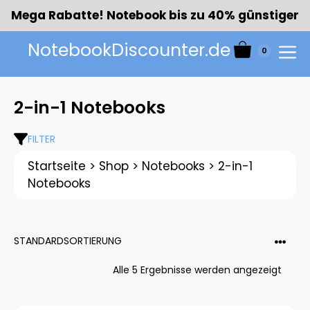
Zum
Mega Rabatte! Notebook bis zu 40% günstiger
Inhalt
springen
NotebookDiscounter.de
0
Menü
2-in-1 Notebooks
FILTER
Startseite
>
Shop
>
Notebooks
>
2-in-1
Notebooks
Alle 5 Ergebnisse werden angezeigt