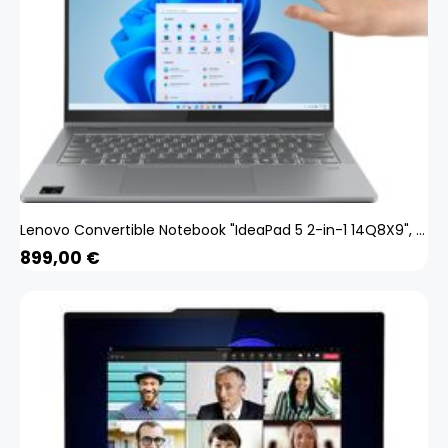
Lenovo Convertible Notebook "IdeaPad 5 2-in-1 14Q8X9", 35,6 cm, / 14 Zoll, Qualcomm, Snapdragon X Plus, Adreno, 1000 GB SSD luna grey 16 GB RAM 1000 GB SSD
899,00
€