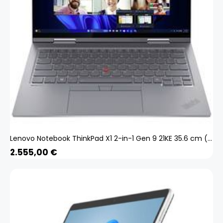
Lenovo Notebook ThinkPad X1 2-in-1 Gen 9 21KE 35.6 cm (14 Zoll) WUXGA Intel® Core™ Ultra 7 155U 32 GB RAM 1 TB Flash 1 TB SSD Intel® Graphics Win 11 Pro Grau 21KE002KGE
2.555,00
€