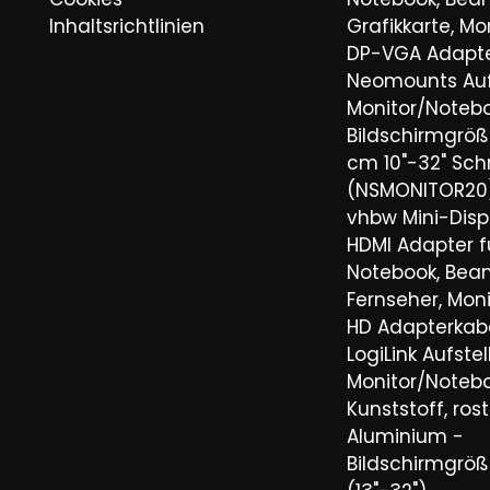
Inhaltsrichtlinien
Grafikkarte, Mo
DP-VGA Adapte
Neomounts Aufs
Monitor/Noteb
Bildschirmgröße
cm 10"-32" Sch
(NSMONITOR20
vhbw Mini-Disp
HDMI Adapter fü
Notebook, Bea
Fernseher, Moni
HD Adapterkabe
LogiLink Aufstel
Monitor/Noteb
Kunststoff, rost
Aluminium -
Bildschirmgröß