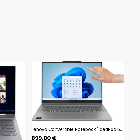
Lenovo Convertible Notebook "IdeaPad 5 2-in-1 14Q8X9", 35,6 cm, / 14 Zoll, Qualcomm, Snapdragon X Plus, Adreno, 1000 GB SSD luna grey 16 GB RAM 1000 GB SSD
899,00
€