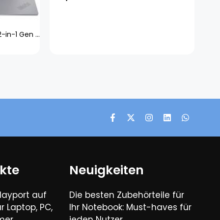
Lenovo Notebook ThinkPad X1 2-in-1 Gen 9 21KE 35.6 cm (14 Zoll) WUXGA Intel® Core™ Ultra 7 155U 32 GB RAM 1 TB Flash 1 TB SSD Intel® Graphics Win 11 Pro Grau 21KE002KGE
kte
Neuigkeiten
layport auf
Die besten Zubehörteile für
r Laptop, PC,
Ihr Notebook: Must-haves für
mer,
jeden Nutzer