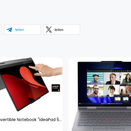
teilen
teilen
Lenovo Convertible Notebook "IdeaPad 5 2-in-1 14AHP9", 35,56 cm, / 14 Zoll, AMD, Ryzen 5, Radeon 760M, 512 GB SSD Mondgrau 16 GB RAM 512 GB SSD