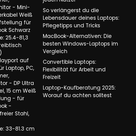
nitor - Mini-
So verlängerst du die
rkabel Weiß
Lebensdauer deines Laptops:
tellung für
Pflegetipps und Tricks​
ook Schwarz
MacBook-Alternativen: Die
: 25.4-81,3
besten Windows-Laptops im
reibtisch
Vergleich​
)
layport auf
Convertible Laptops:
r Laptop, PC,
Flexibilität für Arbeit und
mer,
Freizeit​
tor - DP Ultra
Laptop-Kaufberatung 2025:
l, 15 cm Weiß
Worauf du achten solltest​
lung - für
ook -
freier Stahl,
e: 33-81.3 cm