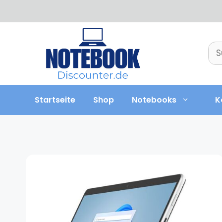
Zum
Inhalt
springen
Su
nac
Startseite
Shop
Notebooks
K