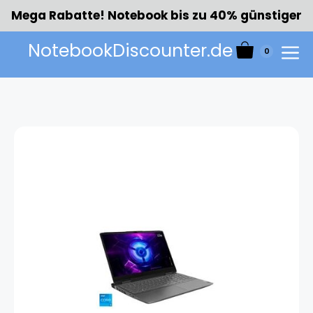
Zum
Mega Rabatte! Notebook bis zu 40% günstiger
Inhalt
springen
NotebookDiscounter.de
0
Menü