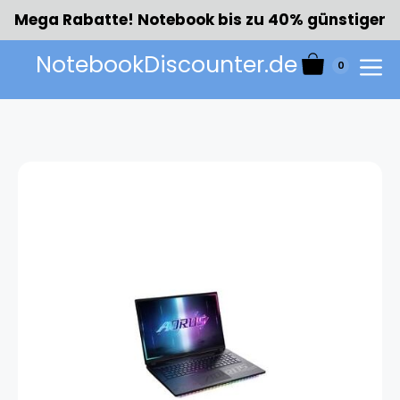
Zum
Mega Rabatte! Notebook bis zu 40% günstiger
Inhalt
springen
NotebookDiscounter.de
0
Menü