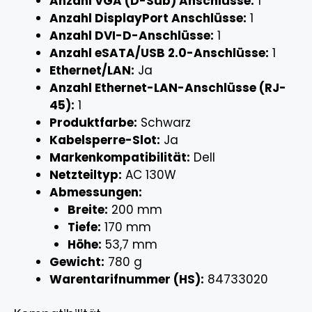
Anzahl VGA (D-Sub) Anschlüsse:
1
Anzahl DisplayPort Anschlüsse:
1
Anzahl DVI-D-Anschlüsse:
1
Anzahl eSATA/USB 2.0-Anschlüsse:
1
Ethernet/LAN:
Ja
Anzahl Ethernet-LAN-Anschlüsse (RJ-
45):
1
Produktfarbe:
Schwarz
Kabelsperre-Slot:
Ja
Markenkompatibilität:
Dell
Netzteiltyp:
AC 130W
Abmessungen:
Breite:
200 mm
Tiefe:
170 mm
Höhe:
53,7 mm
Gewicht:
780 g
Warentarifnummer (HS):
84733020