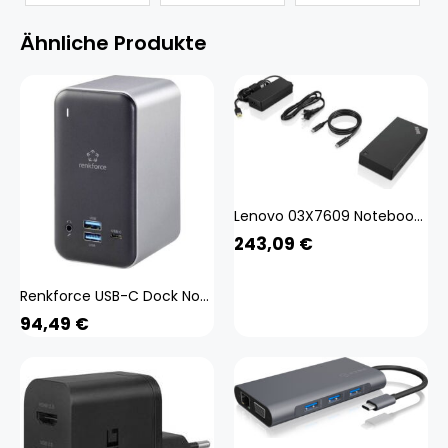
Ähnliche Produkte
Lenovo 03X7609 Notebook-Dockingstation & Portreplikator Verkabelt USB 3.2 Gen 1 (3.1 Gen 1) Type-C Schwarz (03X7609)
243,09
€
Renkforce USB-C Dock Notebook Dockingstation (USB-C, 13 Ports), Dockingstation + USB Hub, Grau, Schwarz
94,49
€