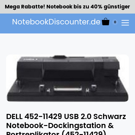
Zum
Mega Rabatte! Notebook bis zu 40% günstiger
Inhalt
springen
NotebookDiscounter.de
0
Menü
DELL 452-11429 USB 2.0 Schwarz
Notebook-Dockingstation &
Portreplikator (452-11429)