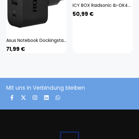
ICY BOX Raidsonic ib-DK4040-CPD Notebook Dockingstation
50,99
€
Asus Notebook Dockingstation 90XB08FN-BPW000
71,99
€
Mit uns in Verbindung bleiben