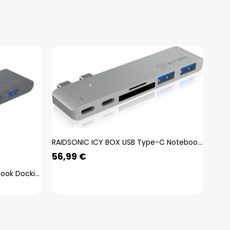
RAIDSONIC ICY BOX USB Type-C Notebook Dockingstation 60374
56,99
€
ICY BOX Dual USB Typ-C Notebook DockingStation IB-DK4039-2C