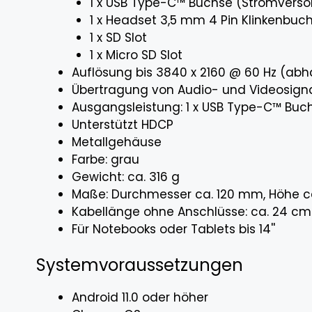
1 x USB Type-C™ Buchse (Stromvers
1 x Headset 3,5 mm 4 Pin Klinkenbuc
1 x SD Slot
1 x Micro SD Slot
Auflösung bis 3840 x 2160 @ 60 Hz (a
Übertragung von Audio- und Videosign
Ausgangsleistung: 1 x USB Type-C™ Buc
Unterstützt HDCP
Metallgehäuse
Farbe: grau
Gewicht: ca. 316 g
Maße: Durchmesser ca. 120 mm, Höhe c
Kabellänge ohne Anschlüsse: ca. 24 cm
Für Notebooks oder Tablets bis 14''
Systemvoraussetzungen
Android 11.0 oder höher