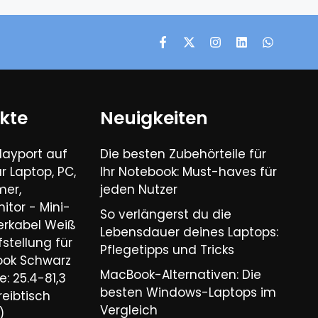
kte
Neuigkeiten
layport auf
Die besten Zubehörteile für
r Laptop, PC,
Ihr Notebook: Must-haves für
mer,
jeden Nutzer
nitor - Mini-
So verlängerst du die
rkabel Weiß
Lebensdauer deines Laptops:
tellung für
Pflegetipps und Tricks​
ook Schwarz
MacBook-Alternativen: Die
: 25.4-81,3
besten Windows-Laptops im
reibtisch
Vergleich​
)