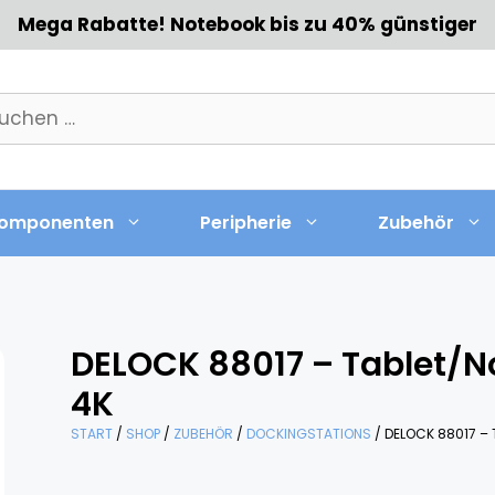
Mega Rabatte! Notebook bis zu 40% günstiger
chen
h:
omponenten
Peripherie
Zubehör
DELOCK 88017 – Tablet/N
4K
START
/
SHOP
/
ZUBEHÖR
/
DOCKINGSTATIONS
/ DELOCK 88017 –