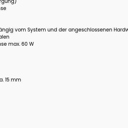
orgung)
hse
bhängig vom System und der angeschlossenen Hard
alen
hse max. 60 W
a. 15 mm