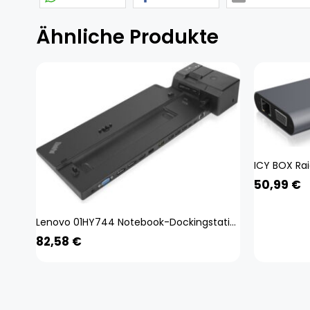
Ähnliche Produkte
50,99
€
Lenovo 01HY744 Notebook-Dockingstation & Portreplikator Andocken Schwarz (01HY744)
82,58
€