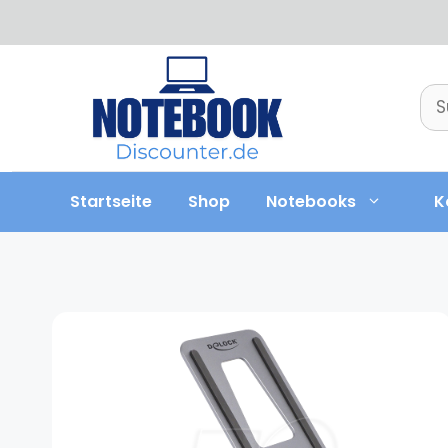
Zum
Inhalt
springen
Su
nac
Startseite
Shop
Notebooks
K