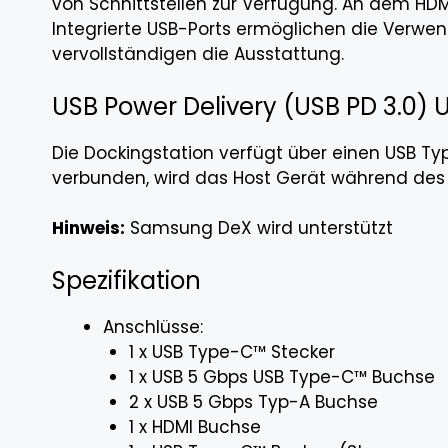
von Schnittstellen zur Verfügung. An dem HD
Integrierte USB-Ports ermöglichen die Verwe
vervollständigen die Ausstattung.
USB Power Delivery (USB PD 3.0) 
Die Dockingstation verfügt über einen USB Ty
verbunden, wird das Host Gerät während des 
Hinweis:
Samsung DeX wird unterstützt
Spezifikation
Anschlüsse:
1 x USB Type-C™ Stecker
1 x USB 5 Gbps USB Type-C™ Buchse
2 x USB 5 Gbps Typ-A Buchse
1 x HDMI Buchse