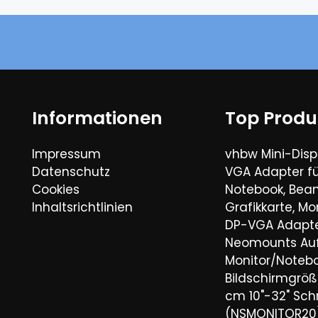
Informationen
Top Produ
Impressum
vhbw Mini-Disp
Datenschutz
VGA Adapter fü
Cookies
Notebook, Bea
Inhaltsrichtlinien
Grafikkarte, Mo
DP-VGA Adapte
Neomounts Aufs
Monitor/Noteb
Bildschirmgröße
cm 10"-32" Sch
(NSMONITOR20