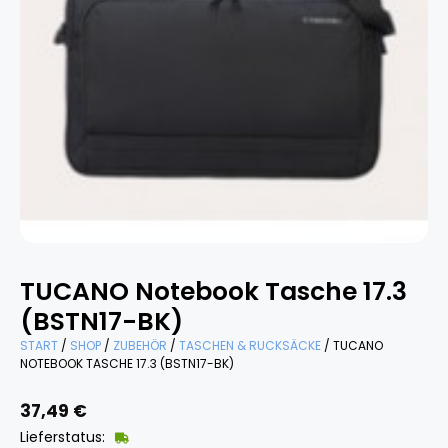
TUCANO Notebook Tasche 17.3
(BSTN17-BK)
START
/
SHOP
/
ZUBEHÖR
/
TASCHEN & RUCKSÄCKE
/ TUCANO
NOTEBOOK TASCHE 17.3 (BSTN17-BK)
37,49
€
Lieferstatus: