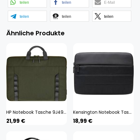
teilen
teilen
E-Mail
teilen
teilen
teilen
Ähnliche Produkte
HP Notebook Tasche 9J498AA
Kensington Notebook Tasche K60394WW Schwarz
21,99
€
18,99
€