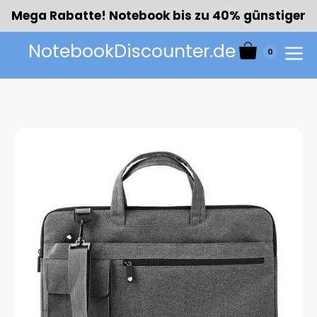
Zum
Mega Rabatte! Notebook bis zu 40% günstiger
Inhalt
springen
NotebookDiscounter.de
0
Menü