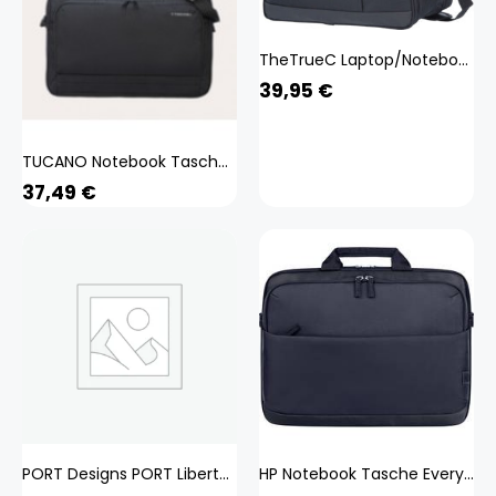
TheTrueC Laptop/Notebook Tasche schwarz
39,95
€
TUCANO Notebook Tasche 17.3 (BSTN17-BK)
37,49
€
PORT Designs PORT Liberty III - Notebook-Tasche - 17`
HP Notebook Tasche Everyday Grau A08JWAA