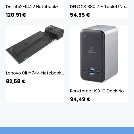
Dell 452-11422 Notebook-Dockingstation & Portreplikator Andocken (1 Ports), Dockingstation + USB Hub, Schwarz
DELOCK 88017 - Tablet/Notebook-Dockingstation, 4K
120,91
€
54,95
€
Lenovo 01HY744 Notebook-Dockingstation & Portreplikator Andocken Schwarz (01HY744)
82,58
€
Renkforce USB-C Dock Notebook Dockingstation (USB-C, 13 Ports), Dockingstation + USB Hub, Grau, Schwarz
94,49
€