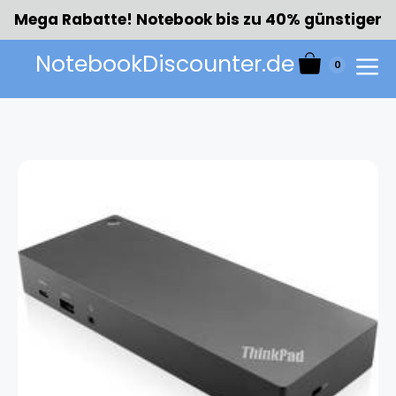
Zum
Mega Rabatte! Notebook bis zu 40% günstiger
Inhalt
springen
NotebookDiscounter.de
0
Menü