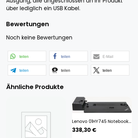
Ausgang, alle angeschlossen an Ihr Produkt
über lediglich ein USB Kabel.
Bewertungen
Noch keine Bewertungen
teilen
teilen
E-Mail
teilen
teilen
teilen
Ähnliche Produkte
Lenovo 01HY745 Notebook-Dockingstation & Portreplikator Kabellos WiGig Schwarz (01HY745)
338,30
€