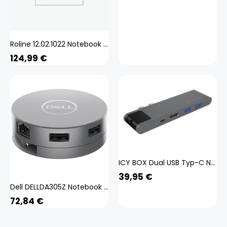
Roline 12.02.1022 Notebook Dockingstation Passend für Marke (Notebook Dockingstations): Universal
124,99
€
ICY BOX Dual USB Typ-C Notebook DockingStation IB-DK4039-2C
39,95
€
Dell DELLDA305Z Notebook Dockingstation
72,84
€