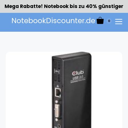
Zum
Mega Rabatte! Notebook bis zu 40% günstiger
Inhalt
springen
NotebookDiscounter.de
0
Menü