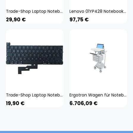
Trade-Shop Laptop Notebook Tastatur Keyboard Deutsch QWERTZ kompatibel mit Apple MacBook Air 13
Lenovo 01YP428 Notebook-Ersatzteil Tastatur (01YP428)
29,90
€
97,75
€
Trade-Shop Laptop Notebook Tastatur Keyboard Deutsch QWERTZ kompatibel mit Apple MacBook Pro 13
Ergotron Wagen für Notebook/Tastatur/Maus (offene Architektur), Notebookwagen, Grau, Weiss, Silber
19,90
€
6.706,09
€