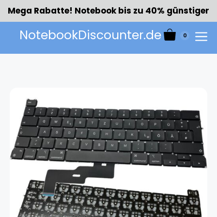
Zum
Mega Rabatte! Notebook bis zu 40% günstiger
Inhalt
springen
NotebookDiscounter.de
0
Menü