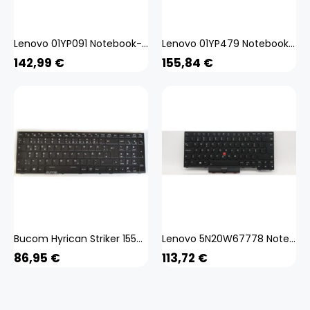
Lenovo 01YP091 Notebook-Ersatzteil Tastatur (01YP091)
Lenovo 01YP479 Notebook-Ersatzteil Tastatur (01YP479)
142,99
€
155,84
€
Bucom Hyrican Striker 1550 Gaming Notebook Tastatur für Clevo P650HS DE mit Backlight
Lenovo 5N20W67778 Notebook-Ersatzteil Tastatur (5N20W67778)
86,95
€
113,72
€