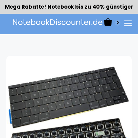
Zum
Mega Rabatte! Notebook bis zu 40% günstiger
Inhalt
springen
NotebookDiscounter.de
0
Menü