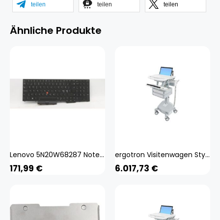
teilen
teilen
teilen
Ähnliche Produkte
Lenovo 5N20W68287 Notebook-Ersatzteil Tastatur (5N20W68287)
ergotron Visitenwagen StyleView SV44 Laptop grau für 1 Notebook, 1 Tastatur, 1 Maus
171,99
€
6.017,73
€