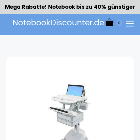
Zum
Mega Rabatte! Notebook bis zu 40% günstiger
Inhalt
springen
NotebookDiscounter.de
0
Menü