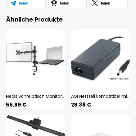
teilen
teilen
teilen
Ähnliche Produkte
Nedis Schreibtisch Monitorhalterung Notebook 1 Bildschirm(e) 15 - 32 " 75x75 / 100x100 Int (Tisch, 32"), Monitor Halterung, Schwarz
AGI Netzteil kompatibel mit HP M24f FHD Monitor, Notebook Netzteil, Schwarz
55,99
€
29,38
€