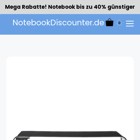
Zum
Mega Rabatte! Notebook bis zu 40% günstiger
Inhalt
springen
NotebookDiscounter.de
0
Menü