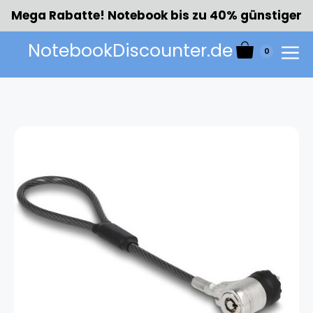
Zum
Mega Rabatte! Notebook bis zu 40% günstiger
Inhalt
springen
NotebookDiscounter.de
0
Menü