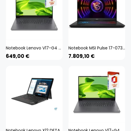
Notebook Lenovo V17-G4 - Intel U300 - 32GB DDR4-RAM - 256GB SSD - Windows 11 Pro + MS Office 2024 Pro - 44cm (17.3
Notebook MSI Pulse 17-073XES 17,3
649,00
€
7.809,10
€
Notebook Lenovo X12 DETACHABLE G1 12,3
Notebook Lenovo V17-G4 - Intel U300 - 16GB DDR4-RAM - 512GB SSD - Windows 11 Pro + MS Office 2024 Pro - 44cm (17.3