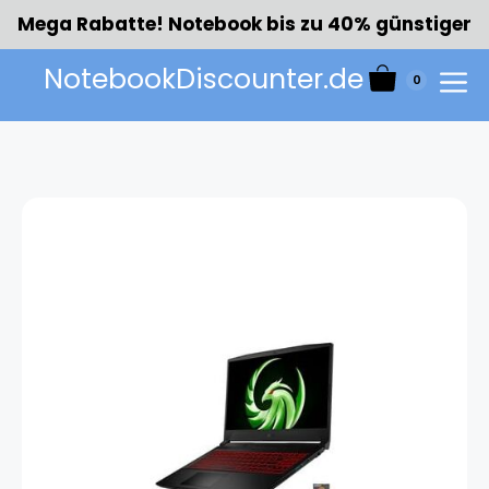
Zum
Mega Rabatte! Notebook bis zu 40% günstiger
Inhalt
springen
NotebookDiscounter.de
0
Menü