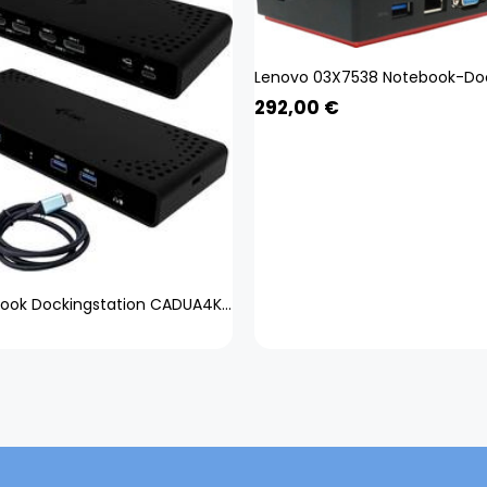
292,00
€
i-tec Notebook Dockingstation CADUA4KDOCKPDB