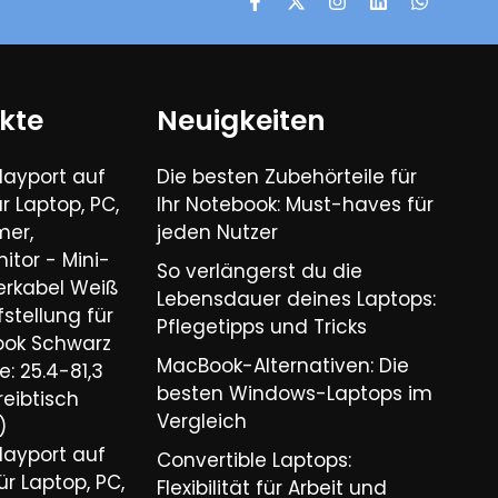
kte
Neuigkeiten
layport auf
Die besten Zubehörteile für
r Laptop, PC,
Ihr Notebook: Must-haves für
mer,
jeden Nutzer
nitor - Mini-
So verlängerst du die
rkabel Weiß
Lebensdauer deines Laptops:
tellung für
Pflegetipps und Tricks​
ook Schwarz
MacBook-Alternativen: Die
: 25.4-81,3
besten Windows-Laptops im
reibtisch
Vergleich​
)
layport auf
Convertible Laptops:
r Laptop, PC,
Flexibilität für Arbeit und