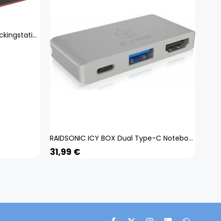
Lenovo 03X7538 Notebook-Dockingstation & Portreplikator Verkabelt Thunderbolt 3 Schwarz
RAIDSONIC ICY BOX Dual Type-C Notebook DockingStation
31,99
€