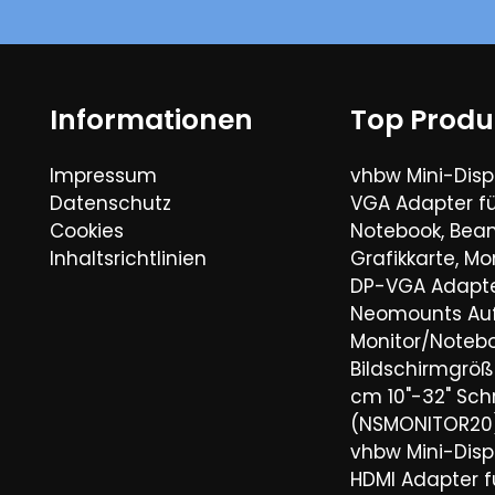
Informationen
Top Produ
Impressum
vhbw Mini-Disp
Datenschutz
VGA Adapter fü
Cookies
Notebook, Bea
Inhaltsrichtlinien
Grafikkarte, Mo
DP-VGA Adapte
Neomounts Aufs
Monitor/Noteb
Bildschirmgröße
cm 10"-32" Sch
(NSMONITOR20
vhbw Mini-Disp
HDMI Adapter fü