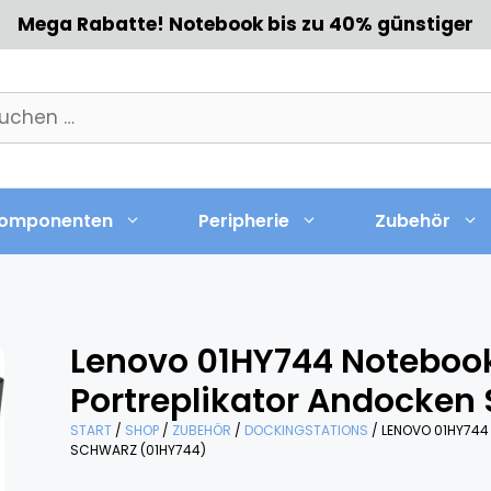
Mega Rabatte! Notebook bis zu 40% günstiger
chen
h:
omponenten
Peripherie
Zubehör
Lenovo 01HY744 Noteboo
Portreplikator Andocken
START
/
SHOP
/
ZUBEHÖR
/
DOCKINGSTATIONS
/ LENOVO 01HY74
SCHWARZ (01HY744)